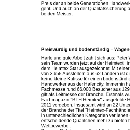
Preis der an beide Generationen Handwerk
geht. Und auch an der Qualitätssicherung a
beiden Meister:
Preiswürdig und bodenständig – Wagene
Harte und gute Arbeit zahlt sich aus: Pete
sein Team wurden jetzt auf der Heimtextil in
dem Heimtex Star ausgezeichnet. Mit einer
von 2.658 Ausstellern aus 62 Ländern ist di
keine kleine Kulisse für einen bodenständ
Handwerker aus der Hafencity. Immerhin ha
Fachmesse rund 66.000 Besucher aus 129
gilt als Leitmesse der Branche. Erstmals w
Fachmagazin "BTH Heimtex" ausgelobte H
2011 vergeben. Insgesamt wird an 22 Unt
der Branche der Titel "Heimtex-Fachhändle
in unter-schiedlichen Kategorien verliehen 
entscheidende Quäntchen mehr zu bieten h
Wettbewerber.