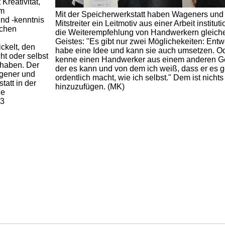
Kreativität,
em
Mit der Speicherwerkstatt haben Wageners und
nd -kenntnis
Mitstreiter ein Leitmotiv aus einer Arbeit instituti
schen
die Weiterempfehlung von Handwerkern gleich
Geistes: "Es gibt nur zwei Möglichekeiten: Entw
ckelt, den
habe eine Idee und kann sie auch umsetzen. Od
ht oder selbst
kenne einen Handwerker aus einem anderen G
 haben. Der
der es kann und von dem ich weiß, dass er es 
agener und
ordentlich macht, wie ich selbst." Dem ist nichts
tatt in der
hinzuzufügen. (MK)
de
13