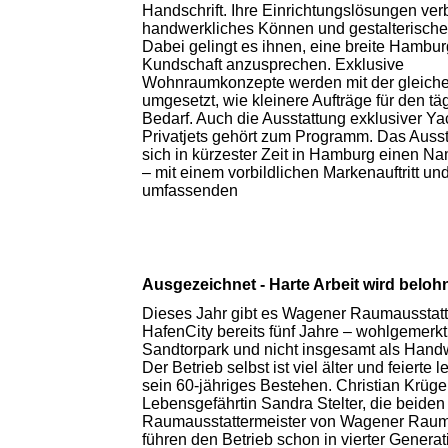
Handschrift. Ihre Einrichtungslösungen ve
handwerkliches Können und gestalterisch
Dabei gelingt es ihnen, eine breite Hambur
Kundschaft anzusprechen. Exklusive
Wohnraumkonzepte werden mit der gleich
umgesetzt, wie kleinere Aufträge für den tä
Bedarf. Auch die Ausstattung exklusiver Y
Privatjets gehört zum Programm. Das Ausst
sich in kürzester Zeit in Hamburg einen 
– mit einem vorbildlichen Markenauftritt un
umfassenden
Ausgezeichnet - Harte Arbeit wird beloh
Dieses Jahr gibt es Wagener Raumausstatt
HafenCity bereits fünf Jahre – wohlgemerk
Sandtorpark und nicht insgesamt als Hand
Der Betrieb selbst ist viel älter und feierte l
sein 60-jähriges Bestehen. Christian Krüge
Lebensgefährtin Sandra Stelter, die beiden
Raumausstattermeister von Wagener Raum
führen den Betrieb schon in vierter Generat