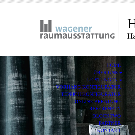
H
Ha
HOME
ÜBER UNS
LEISTUNGEN
VORHANG KONFIGURATOR
TEPPICH KONFIGURATOR
ONLINE BERATUNG
REFERENZEN
QLOCKTWO
PARTNER
KONTAKT