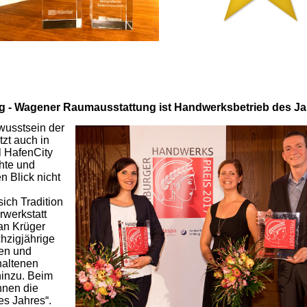
lg - Wagener Raumausstattung ist Handwerksbetrieb des J
ewusstsein der
tzt auch in
l HafenCity
hte und
n Blick nicht
ich Tradition
rwerkstatt
an Krüger
hzigjährige
zen und
haltenen
hinzu. Beim
nen die
es Jahres“.