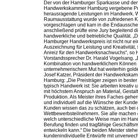
Der von der Hamburger Sparkasse und der
Handwerkskammer Hamburg vergebene Pre
herausragende Leistungen im Handwerk. 
Raumausstattung wurde von zufriedenen 
vorgeschlagen und kam in die Endaussche
anschließend prüfte eine Jury begleitend d
handwerkliche und betriebliche Qualität. „D
Hamburger Handwerkspreis ist nicht nur ei
Auszeichnung für Leistung und Kreativität,
Anreiz für den Handwerksnachwuchs“, so 
Vorstandssprecher Dr. Harald Vogelsang. „
Kombination von handwerklichem Können
unternehmerischem Mut hat weiterhin gold
Josef Katzer, Präsident der Handwerkska
Hamburg: „Die Preisträger zeigen in beste
typisch Handwerk ist: Sie arbeiten kreativ 
mit höchstem Anspruch an Material, Gestal
Produktion. Als Meister ihres Faches gehen
und individuell auf die Wünsche der Kunde
Kunden wissen das zu schätzen, auch bei
Wettbewerbsteilnehmern. Sie alle machen d
welch unterschiedliche Weise man im Han
Berufung finden und tragfähige Geschäfts
entwickeln kann.“ Die beiden Meister stehe
kundenindividuelle Entwürfe mit unverwec