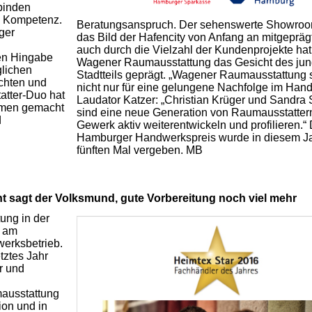
rbinden
e Kompetenz.
Beratungsanspruch. Der sehenswerte Showroo
ger
das Bild der Hafencity von Anfang an mitgepräg
auch durch die Vielzahl der Kundenprojekte hat
en Hingabe
Wagener Raumausstattung das Gesicht des ju
glichen
Stadtteils geprägt. „Wagener Raumausstattung 
achten und
nicht nur für eine gelungene Nachfolge im Han
atter-Duo hat
Laudator Katzer: „Christian Krüger und Sandra S
Namen gemacht
sind eine neue Generation von Raumausstattern,
d
Gewerk aktiv weiterentwickeln und profilieren.“
Hamburger Handwerkspreis wurde in diesem J
fünften Mal vergeben. MB
nt sagt der Volksmund, gute Vorbereitung noch viel mehr
ung in der
t am
werksbetrieb.
etztes Jahr
r und
ausstattung
ion und in