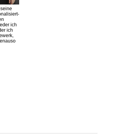
 seine
onalisiert-
en
eder ich
er ich
ewerk,
genauso