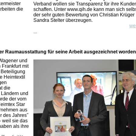
ermeister
Verband wollen sie Transparenz für ihre Kunde
rbeiten die
schaffen. Unter www.qih.de kann man sich selb
der sehr guten Bewertung von Christian Krüger
Sandra Stelter überzeugen.
we
...
r Raumausstattung für seine Arbeit ausgezeichnet worde
r Wagener und
 Frankfurt mit
 Beteiligung
e Heimtextil
igen
t die
 Ländern und
urde der vom
eimtex Star
ernehmen aus
r des Jahres"
- weil sie das
aben als ihre