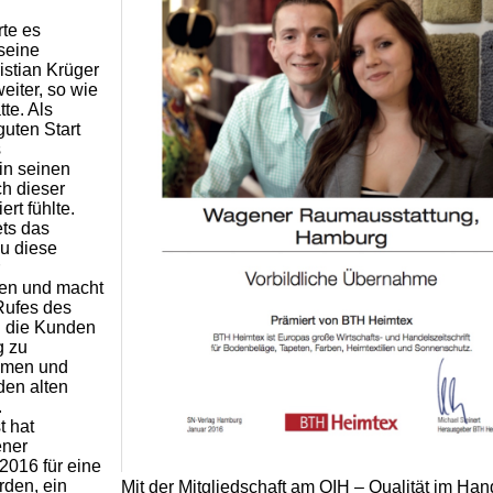
rte es
seine
istian Krüger
eiter, so wie
te. Als
guten Start
s
in seinen
ch dieser
ert fühlte.
ets das
au diese
zen und macht
 Rufes des
d die Kunden
g zu
mmen und
den alten
.
t hat
ener
2016 für eine
den, ein
Mit der Mitgliedschaft am QIH – Qualität im Ha