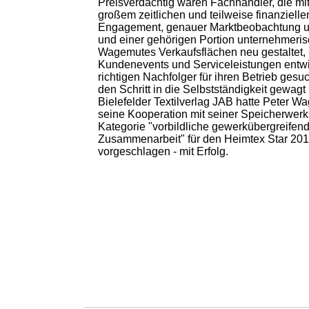
Preisverdächtig waren Fachhändler, die mit 
großem zeitlichen und teilweise finanziell
Engagement, genauer Marktbeobachtung u
und einer gehörigen Portion unternehmeri
Wagemutes Verkaufsflächen neu gestaltet,
Kundenevents und Serviceleistungen entwi
richtigen Nachfolger für ihren Betrieb gesuc
den Schritt in die Selbstständigkeit gewagt
Bielefelder Textilverlag JAB hatte Peter W
seine Kooperation mit seiner Speicherwerks
Kategorie "vorbildliche gewerkübergreifen
Zusammenarbeit" für den Heimtex Star 20
vorgeschlagen - mit Erfolg.