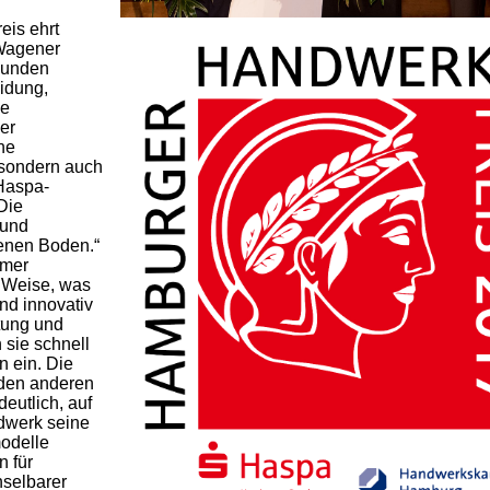
is ehrt
Wagener
Kunden
idung,
ie
er
ne
 sondern auch
Haspa-
Die
 und
enen Boden.“
mmer
r Weise, was
und innovativ
tung und
 sie schnell
n ein. Die
 den anderen
eutlich, auf
dwerk seine
modelle
n für
hselbarer