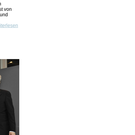
n
st von
 und
iterlesen
n