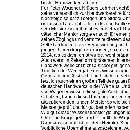
bester Handwerkertradition.
Für Peter Wagener, Krügers Lehrherr, gehö
selbstverständlich zur Handwerkerehre für 
Nachfolge selbst zu sorgen und bildete Chr
umfassend aus, gab alle Tricks und Kniffe w
sein Meister zuvor ihm alles beigebracht hat
väterlicher Mentor sorgte er auch für einen 
seines Zöglings und vermittelte diesem da
Selbstvertrauen diese Verantwortung auch 
jungen Jahren tragen zu können, so das si
2014, als es dann ernst wurde, wohl präpari
Auch wenn in Zeiten omnipräsenten Intern
Handwerk vielleicht nicht als cool gilt, gen
Tradition der Weitergabe des Wissens über
Generationen lässt sich durch nichts erset
letztlich auch einen großen Teil des guten
deutschen Handwerks in der Welt aus. Un
von Wagener wissen diese gute Ausbildun
schätzen, haben diese Übergang angeno
akzeptieren den jungen Meister so wie sie 
Meister geprüft und für gut befunden haben
Wie gut dieser Wissenstransfer gelungen is
Christian Krüger jetzt auch schriftlich: Wag
Raumausstattung ist mit dem Heimtex Star 
Vorbildliche Übernahme ausgezeichnet wor