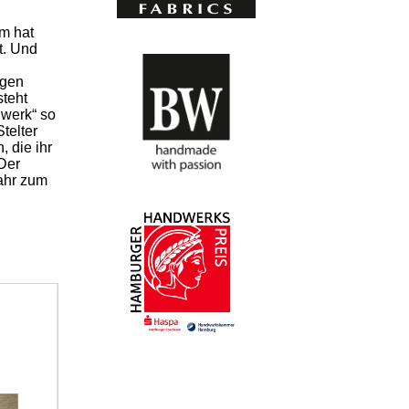
m hat
t. Und
ngen
steht
dwerk“ so
telter
 die ihr
 Der
ahr zum